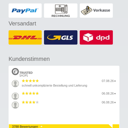
Versandart
Kundenstimmen
07.08.26
▼
schnell unkomplizierte Bestellung und Lieferung
06.08.26
▼
06.08.26
▼
3788 Bewertungen