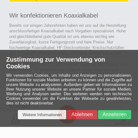
Wir konfektionieren Koaxialkabel
Bereits vor einigen Jahrzehnten haben wir uns auf die Herstellung
anschlussfertiger Koaxialkabel nach Vorgaben spezialisiert. Hohe
und gleichbleibend gute Qualität ist uns ebenso wichtig wie
Zuverlässigkeit, kurze Fertigungszeit und faire Preise. Nur
hochwertige Koaxialkabel, HF-Steckverbinder, Knickschutztüllen
und Schrumpfschlauch namhafter Hersteller werden verwendet.
Zustimmung zur Verwendung von
Auch an Werkzeuge und Maschinen, die in unserer
Kabelkonfektion zum Einsatz kommen, legen wir auf Qualität sehr
Cookies
großen Wert. So entstehen mit unserem Know-How und nach
Wir verwenden Cookies, um Inhalte und Anzeigen zu personalisieren,
passieren der Endkontrolle langlebige und qualitativ hochwertige
Funktionen für soziale Medien anbieten zu können und die Zugriffe auf
konfektionierte Koaxialkabel für viele Bereiche der
unsere Website zu analysieren. Außerdem geben wir Informationen zu
Elektronik.
mehr ›
Ihrer Nutzung unserer Website an unsere Partner für soziale Medien,
Werbung und Analysen weiter. Des weiteren werden rein technische
Cookies verwendet um die Funktion der Webseite zu gewährleisten,
dies ist nicht deaktivierbar.
Kontakt
Ein halbes
Ablehnen
Annehmen
Weitere Informationen
Jahrhundert
0
MCE Mauritz Electronics
Menü
technologische
Konto
Warenkorb
Exzellenz
Ludwig-Eckes-Allee 6
55268 Nieder-Olm
Mehr »