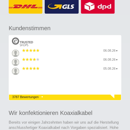
Kundenstimmen
06.08.26
▼
06.08.26
▼
05.08.26
▼
3787 Bewertungen
Wir konfektionieren Koaxialkabel
Bereits vor einigen Jahrzehnten haben wir uns auf die Herstellung
anschlussfertiger Koaxialkabel nach Vorgaben spezialisiert. Hohe