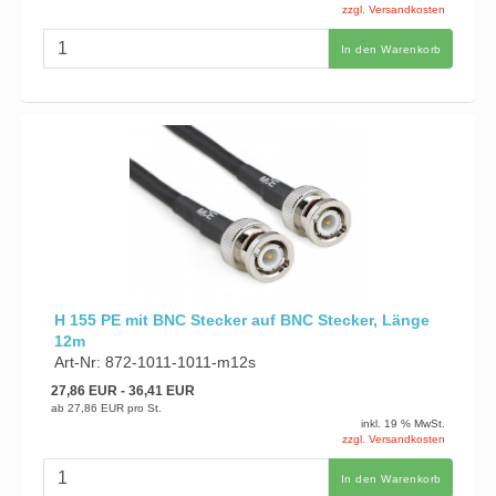
zzgl. Versandkosten
In den Warenkorb
H 155 PE mit BNC Stecker auf BNC Stecker, Länge
12m
Art-Nr: 872-1011-1011-m12s
27,86 EUR
- 36,41 EUR
ab
27,86 EUR
pro St.
inkl. 19 % MwSt.
zzgl. Versandkosten
In den Warenkorb