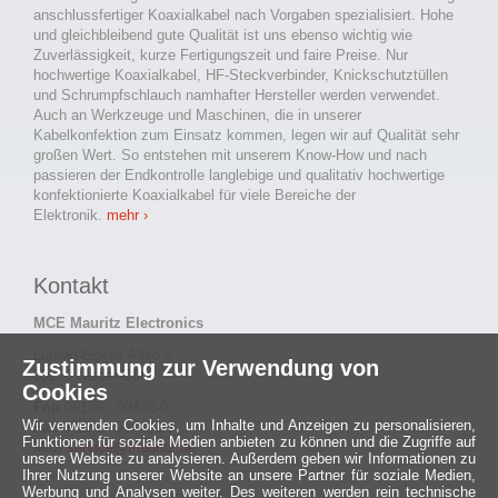
anschlussfertiger Koaxialkabel nach Vorgaben spezialisiert. Hohe
und gleichbleibend gute Qualität ist uns ebenso wichtig wie
Zuverlässigkeit, kurze Fertigungszeit und faire Preise. Nur
hochwertige Koaxialkabel, HF-Steckverbinder, Knickschutztüllen
und Schrumpfschlauch namhafter Hersteller werden verwendet.
Auch an Werkzeuge und Maschinen, die in unserer
Kabelkonfektion zum Einsatz kommen, legen wir auf Qualität sehr
großen Wert. So entstehen mit unserem Know-How und nach
passieren der Endkontrolle langlebige und qualitativ hochwertige
konfektionierte Koaxialkabel für viele Bereiche der
Elektronik.
mehr ›
Kontakt
MCE Mauritz Electronics
Ludwig-Eckes-Allee 6
Zustimmung zur Verwendung von
55268 Nieder-Olm
Cookies
Fon
06136 - 99440-0
Wir verwenden Cookies, um Inhalte und Anzeigen zu personalisieren,
Fax
06136 - 99440-29
Funktionen für soziale Medien anbieten zu können und die Zugriffe auf
Mail
service@mauritz.de
unsere Website zu analysieren. Außerdem geben wir Informationen zu
Ihrer Nutzung unserer Website an unsere Partner für soziale Medien,
Werbung und Analysen weiter. Des weiteren werden rein technische