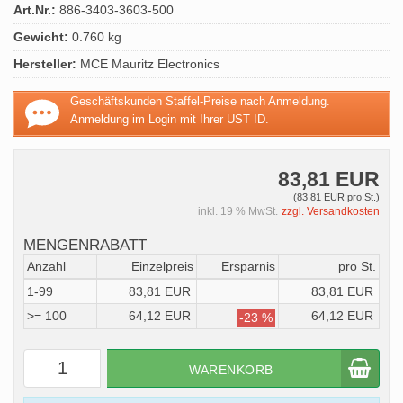
Art.Nr.:
886-3403-3603-500
Gewicht:
0.760 kg
Hersteller:
MCE Mauritz Electronics
Geschäftskunden Staffel-Preise nach Anmeldung.
Anmeldung im Login mit Ihrer UST ID.
83,81 EUR
(83,81 EUR pro St.)
inkl. 19 % MwSt.
zzgl. Versandkosten
MENGENRABATT
Anzahl
Einzelpreis
Ersparnis
pro St.
1-99
83,81 EUR
83,81 EUR
>= 100
64,12 EUR
64,12 EUR
-23 %
WARENKORB