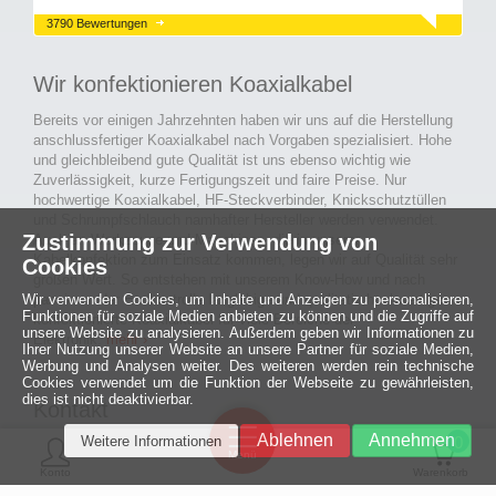
3790 Bewertungen
Wir konfektionieren Koaxialkabel
Bereits vor einigen Jahrzehnten haben wir uns auf die Herstellung
anschlussfertiger Koaxialkabel nach Vorgaben spezialisiert. Hohe
und gleichbleibend gute Qualität ist uns ebenso wichtig wie
Zuverlässigkeit, kurze Fertigungszeit und faire Preise. Nur
hochwertige Koaxialkabel, HF-Steckverbinder, Knickschutztüllen
und Schrumpfschlauch namhafter Hersteller werden verwendet.
Zustimmung zur Verwendung von
Auch an Werkzeuge und Maschinen, die in unserer
Kabelkonfektion zum Einsatz kommen, legen wir auf Qualität sehr
Cookies
großen Wert. So entstehen mit unserem Know-How und nach
Wir verwenden Cookies, um Inhalte und Anzeigen zu personalisieren,
passieren der Endkontrolle langlebige und qualitativ hochwertige
Funktionen für soziale Medien anbieten zu können und die Zugriffe auf
konfektionierte Koaxialkabel für viele Bereiche der
unsere Website zu analysieren. Außerdem geben wir Informationen zu
Elektronik.
mehr ›
Ihrer Nutzung unserer Website an unsere Partner für soziale Medien,
Werbung und Analysen weiter. Des weiteren werden rein technische
Cookies verwendet um die Funktion der Webseite zu gewährleisten,
dies ist nicht deaktivierbar.
Kontakt
Ein halbes
Ablehnen
Annehmen
Weitere Informationen
Jahrhundert
0
MCE Mauritz Electronics
Menü
technologische
Konto
Warenkorb
Exzellenz
Ludwig-Eckes-Allee 6