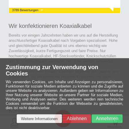
3789 Bewertungen
Wir konfektionieren Koaxialkabel
Bereits vor einigen Jahrzehnten haben wir uns auf die Herstellung
anschlussfertiger Koaxialkabel nach Vorgaben spezialisiert. Hohe
und gleichbleibend gute Qualität ist uns ebenso wichtig wie
Zuverlässigkeit, kurze Fertigungszeit und faire Preise. Nur
hochwertige Koaxialkabel, HF-Steckverbinder, Knickschutztüllen
und Schrumpfschlauch namhafter Hersteller werden verwendet.
Zustimmung zur Verwendung von
Auch an Werkzeuge und Maschinen, die in unserer
Kabelkonfektion zum Einsatz kommen, legen wir auf Qualität sehr
Cookies
großen Wert. So entstehen mit unserem Know-How und nach
Wir verwenden Cookies, um Inhalte und Anzeigen zu personalisieren,
passieren der Endkontrolle langlebige und qualitativ hochwertige
Funktionen für soziale Medien anbieten zu können und die Zugriffe auf
konfektionierte Koaxialkabel für viele Bereiche der
unsere Website zu analysieren. Außerdem geben wir Informationen zu
Elektronik.
mehr ›
Ihrer Nutzung unserer Website an unsere Partner für soziale Medien,
Werbung und Analysen weiter. Des weiteren werden rein technische
Cookies verwendet um die Funktion der Webseite zu gewährleisten,
dies ist nicht deaktivierbar.
Kontakt
Ein halbes
Ablehnen
Annehmen
Weitere Informationen
Jahrhundert
0
MCE Mauritz Electronics
Menü
technologische
Konto
Warenkorb
Exzellenz
Ludwig-Eckes-Allee 6