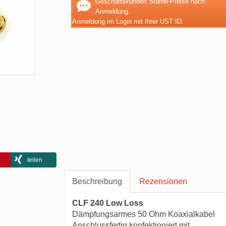
Geschäftskunden Staffel-Preise nach
Anmeldung.
Anmeldung im Login mit Ihrer UST ID.
teilen
Beschreibung
Rezensionen
CLF 240 Low Loss
Dämpfungsarmes 50 Ohm Koaxialkabel
Anschlussfertig konfektioniert mit