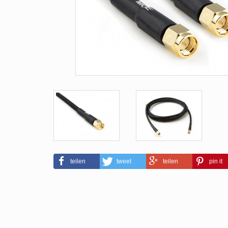
teilen
tweet
teilen
pin it