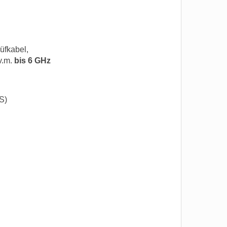
üfkabel,
v.m.
bis 6 GHz
S)