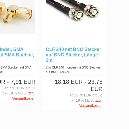
inder, SMA
CLF 240 mit BNC Stecker
auf SMA Buchse,
auf BNC Stecker, Länge
2m
, SMA Stecker auf SMA
2 m CLF 240 montiert mit BNC Stecker
ad
auf BNC Stecker
UR
- 7,91 EUR
18,18 EUR
- 23,78
EUR
ab 7,91 EUR pro St.
inkl. 19 % MwSt.
zzgl.
ab 23,78 EUR pro St.
Versandkosten
inkl. 19 % MwSt.
zzgl.
Versandkosten