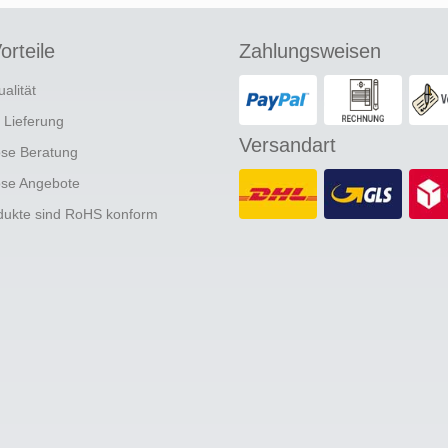
orteile
Zahlungsweisen
ualität
e Lieferung
Versandart
ose Beratung
ose Angebote
odukte sind RoHS konform