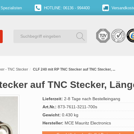
 Spezialisten
HOTLINE: 06136 - 994400
Versandkoste
er - TNC Stecker
CLF 240 mit RP TNC Stecker auf TNC Stecker, ...
tecker auf TNC Stecker, Län
Lieferzeit:
2-8 Tage nach Bestelleingang
Art.Nr.:
873-7611-3211-700s
Gewicht:
0.430 kg
Hersteller:
MCE Mauritz Electronics