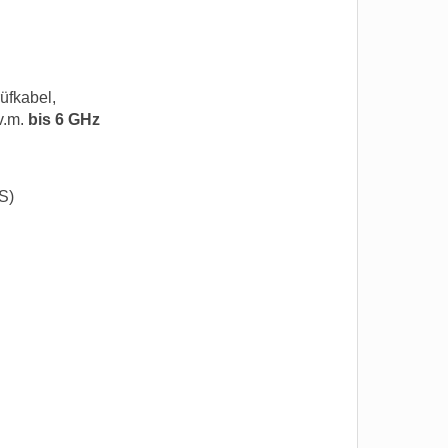
üfkabel,
v.m.
bis 6 GHz
S)