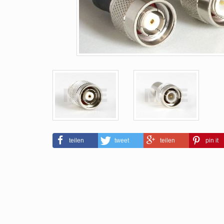
teilen
tweet
teilen
pin it