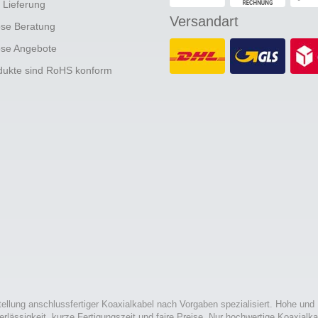
e Lieferung
Versandart
ose Beratung
ose Angebote
odukte sind RoHS konform
tellung anschlussfertiger Koaxialkabel nach Vorgaben spezialisiert. Hohe und
erlässigkeit, kurze Fertigungszeit und faire Preise. Nur hochwertige Koaxialka