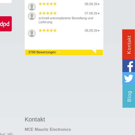
08.08.26
▼
07.08.26
▼
schnell unkomplizierte Bestellung und
Lieferung
06.08.26
▼
Kontakt
3788 Bewertungen
Blog
Kontakt
MCE Mauritz Electronics
bel, HF-