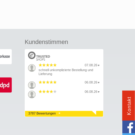
Kundenstimmen
07.08.26
▼
schnell unkomplizierte Bestellung und
Lieferung
06.08.26
▼
06.08.26
▼
Kontakt
3787 Bewertungen