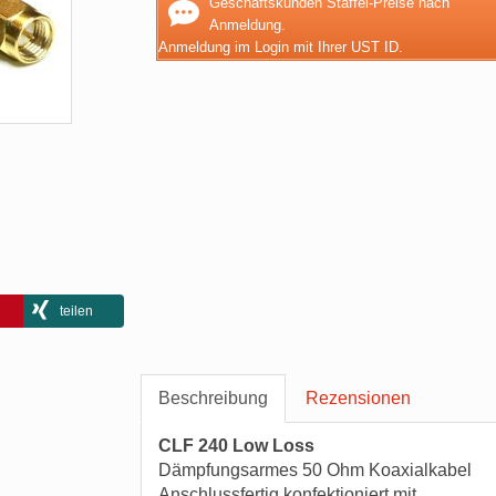
Geschäftskunden Staffel-Preise nach
Anmeldung.
Anmeldung im Login mit Ihrer UST ID.
teilen
Beschreibung
Rezensionen
CLF 240 Low Loss
Dämpfungsarmes 50 Ohm Koaxialkabel
Anschlussfertig konfektioniert mit