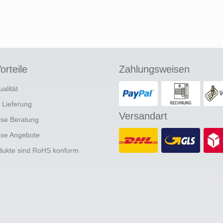
orteile
Zahlungsweisen
ualität
e Lieferung
Versandart
ose Beratung
ose Angebote
odukte sind RoHS konform