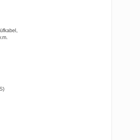
üfkabel,
v.m.
S)