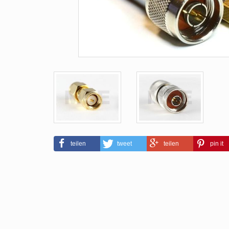
teilen
tweet
teilen
pin it