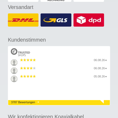
Versandart
Kundenstimmen
06.08.26
▼
06.08.26
▼
05.08.26
▼
3787 Bewertungen
Wir konfektionieren Koaxialkabel