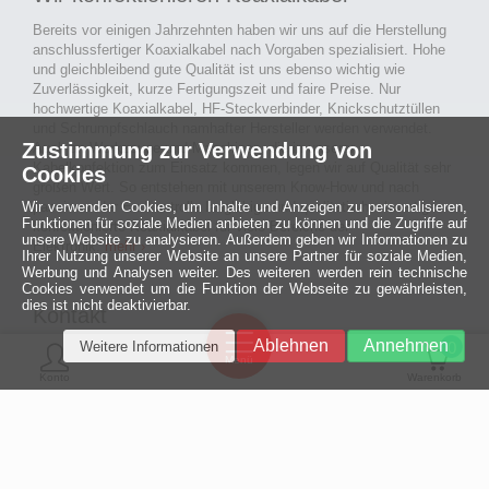
Bereits vor einigen Jahrzehnten haben wir uns auf die Herstellung
anschlussfertiger Koaxialkabel nach Vorgaben spezialisiert. Hohe
und gleichbleibend gute Qualität ist uns ebenso wichtig wie
Zuverlässigkeit, kurze Fertigungszeit und faire Preise. Nur
hochwertige Koaxialkabel, HF-Steckverbinder, Knickschutztüllen
und Schrumpfschlauch namhafter Hersteller werden verwendet.
Zustimmung zur Verwendung von
Auch an Werkzeuge und Maschinen, die in unserer
Kabelkonfektion zum Einsatz kommen, legen wir auf Qualität sehr
Cookies
großen Wert. So entstehen mit unserem Know-How und nach
Wir verwenden Cookies, um Inhalte und Anzeigen zu personalisieren,
passieren der Endkontrolle langlebige und qualitativ hochwertige
Funktionen für soziale Medien anbieten zu können und die Zugriffe auf
konfektionierte Koaxialkabel für viele Bereiche der
unsere Website zu analysieren. Außerdem geben wir Informationen zu
Elektronik.
mehr ›
Ihrer Nutzung unserer Website an unsere Partner für soziale Medien,
Werbung und Analysen weiter. Des weiteren werden rein technische
Cookies verwendet um die Funktion der Webseite zu gewährleisten,
dies ist nicht deaktivierbar.
Kontakt
Ein halbes
Ablehnen
Annehmen
Weitere Informationen
Jahrhundert
0
MCE Mauritz Electronics
Menü
technologische
Konto
Warenkorb
Exzellenz
Ludwig-Eckes-Allee 6
55268 Nieder-Olm
Mehr »
Fon
06136 - 99440-0
Fax
06136 - 99440-29
Mail
service@mauritz.de