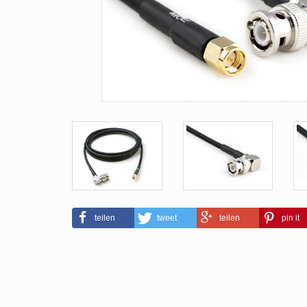
teilen
tweet
teilen
pin it