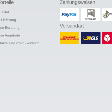
orteile
Zahlungsweisen
ualität
e Lieferung
Versandart
ose Beratung
ose Angebote
odukte sind RoHS konform