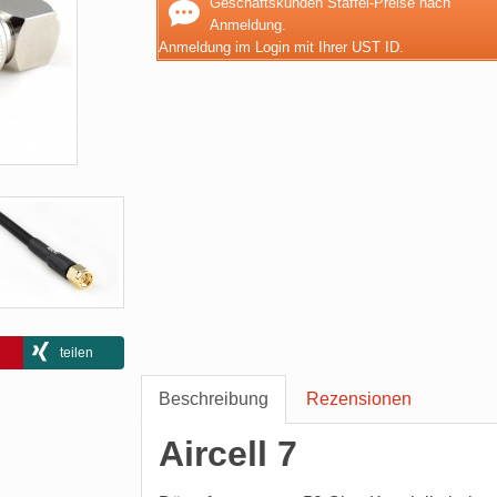
Geschäftskunden Staffel-Preise nach
Anmeldung.
Anmeldung im Login mit Ihrer UST ID.
teilen
Beschreibung
Rezensionen
Aircell 7