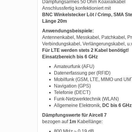
Dämpfungsarmes 50 Ohm Koaxialkabel
Anschlussfertig konfektioniert mit
BNC Winkelstecker Löt / Crimp, SMA Ste
Länge 20m
Anwendungsbeispiele:
Antennenkabel, Messkabel, Patchkabel, Pr
Verbindungskabel, Verlängerungskabel, u.
Für LTE werden stets 2 Kabel benötigt!
Einsatzbereich bis 6 GHz
Amateurfunk (AFU)
Datenerfassung per (RFID)
Mobilfunk (GSM, LTE, MIMO und UM
Navigation (GPS)
Telefonie (DECT)
Funk-Netzwerktechnik (WLAN)
Allgemeine Elektronik,
DC bis 6 GHz
Dämpfungswerte für Aircell 7
bezogen auf
1m
Kabellänge:
800 MHz ~ 0,19 dB