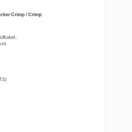
cker Crimp / Crimp
üfkabel,
v.m.
TS)