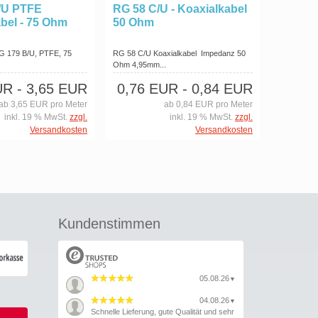
/U PTFE
RG 58 C/U - Koaxialkabel
bel - 75 Ohm
50 Ohm
RG 179 B/U, PTFE, 75
RG 58 C/U Koaxialkabel Impedanz 50
Ohm 4,95mm...
UR
- 3,65 EUR
0,76 EUR
- 0,84 EUR
ab 3,65 EUR pro Meter
ab 0,84 EUR pro Meter
inkl. 19 % MwSt.
zzgl.
inkl. 19 % MwSt.
zzgl.
Versandkosten
Versandkosten
Kundenstimmen
05.08.26
▼
04.08.26
▼
Schnelle Lieferung, gute Qualität und sehr