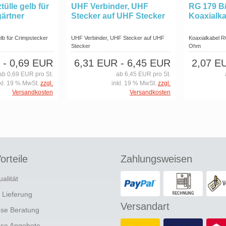
ülle gelb für
UHF Verbinder, UHF
RG 179 B
gärtner
Stecker auf UHF Stecker
Koaxialka
elb für Crimpstecker
UHF Verbinder, UHF Stecker auf UHF
Koaxialkabel 
Stecker
Ohm
- 0,69 EUR
6,31 EUR
- 6,45 EUR
2,07 E
ab 0,69 EUR pro St.
ab 6,45 EUR pro St.
kl. 19 % MwSt.
zzgl.
inkl. 19 % MwSt.
zzgl.
Versandkosten
Versandkosten
orteile
Zahlungsweisen
ualität
e Lieferung
Versandart
ose Beratung
ose Angebote