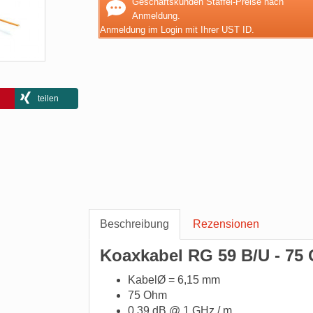
Geschäftskunden Staffel-Preise nach
Anmeldung.
Anmeldung im Login mit Ihrer UST ID.
teilen
Beschreibung
Rezensionen
Koaxkabel RG 59 B/U - 7
KabelØ = 6,15 mm
75 Ohm
0,39 dB @ 1 GHz / m