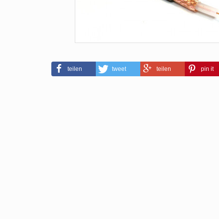
teilen
tweet
teilen
pin it