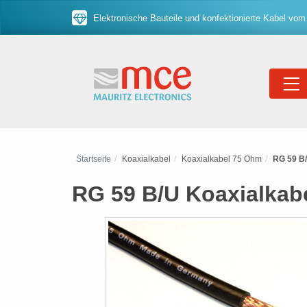
Elektronische Bauteile und konfektionierte Kabel vom
Startseite
Koaxialkabel
Koaxialkabel 75 Ohm
RG 59 B/
RG 59 B/U Koaxialkab