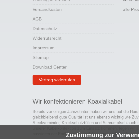
Versandkosten
alle Pr
AGB
Datenschutz
Widerrufsrecht
Impressum
Sitemap
Download Center
Vertrag widerrufen
Wir konfektionieren Koaxialkabel
Bereits vor einigen Jahrzehnten haben wir uns auf die Hers
gleichbleibend gute Qualität ist uns ebenso wichtig wie Zuv
Steckverbinder, Knickschutztüllen und Schrumpfschlauch 
unserer Kabelkonfektion zum Einsatz kommen, legen wir a
passieren der Endkontrolle langlebige und qualitativ hochwe
Zustimmung zur Verwen