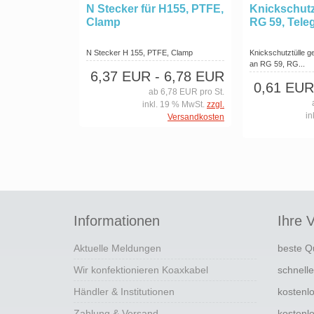
N Stecker für H155, PTFE,
Knickschutzt
Clamp
RG 59, Tele
N Stecker H 155, PTFE, Clamp
Knickschutztülle g
an RG 59, RG...
6,37 EUR
- 6,78 EUR
0,61 EUR
ab 6,78 EUR pro St.
inkl. 19 % MwSt.
zzgl.
in
Versandkosten
Informationen
Ihre V
Aktuelle Meldungen
beste Q
Wir konfektionieren Koaxkabel
schnell
Händler & Institutionen
kostenl
Zahlung & Versand
kostenl