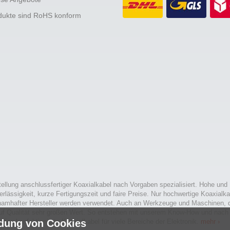
odukte sind RoHS konform
tellung anschlussfertiger Koaxialkabel nach Vorgaben spezialisiert. Hohe und
erlässigkeit, kurze Fertigungszeit und faire Preise. Nur hochwertige Koaxialka
namhafter Hersteller werden verwendet. Auch an Werkzeuge und Maschinen, d
uf Qualität sehr großen Wert. So entstehen mit unserem Know-How und nach
rtige konfektionierte Koaxialkabel für viele Bereiche der Elektronik.
dung von Cookies
mehr ›