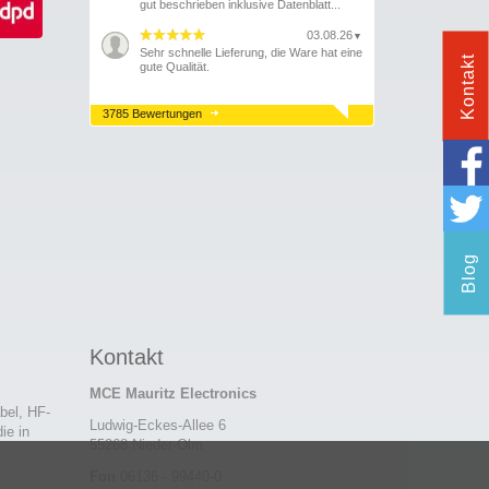
gut beschrieben inklusive Datenblatt...
03.08.26
▼
Sehr schnelle Lieferung, die Ware hat eine
Kontakt
gute Qualität.
3785 Bewertungen
Blog
Kontakt
MCE Mauritz Electronics
bel, HF-
Ludwig-Eckes-Allee 6
ie in
55268 Nieder-Olm
Fon
06136 - 99440-0