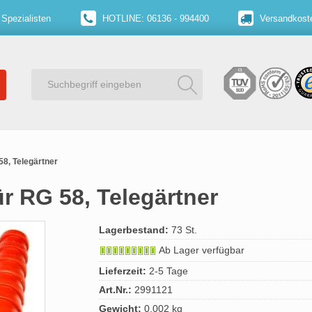
 Spezialisten
HOTLINE: 06136 - 994400
Versandkoste
58, Telegärtner
ür RG 58, Telegärtner
Lagerbestand:
73 St.
Ab Lager verfügbar
Lieferzeit:
2-5 Tage
Art.Nr.:
2991121
Gewicht:
0.002 kg