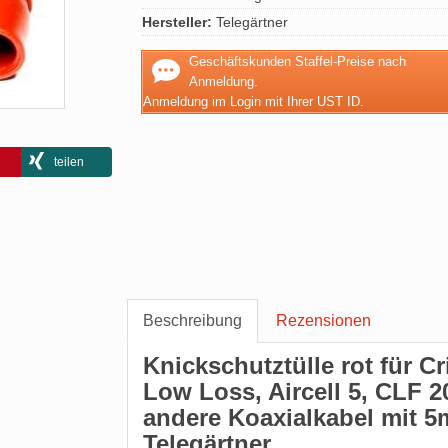
Hersteller:
Telegärtner
Geschäftskunden Staffel-Preise nach
Anmeldung.
Anmeldung im Login mit Ihrer UST ID.
teilen
Beschreibung
Rezensionen
Knickschutztülle rot für C
Low Loss, Aircell 5, CLF 
andere Koaxialkabel mit
Telegärtner