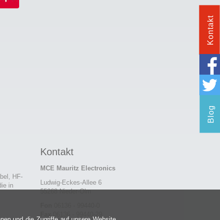
Kontakt
Blog
Kontakt
MCE Mauritz Electronics
bel, HF-
Ludwig-Eckes-Allee 6
ie in
55268 Nieder-Olm
Fon
06136 - 99440-0
Fax
06136 - 99440-29
nen und die Zugriffe auf unsere Website