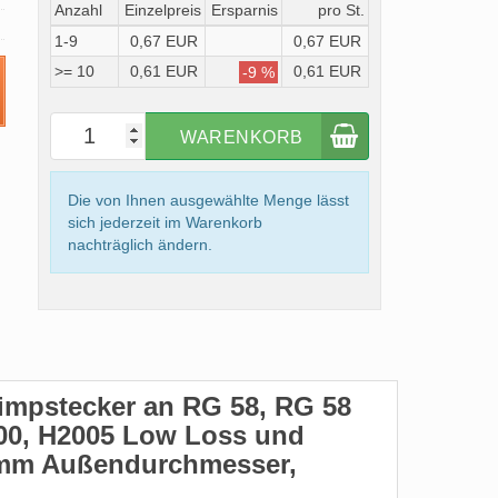
Anzahl
Einzelpreis
Ersparnis
pro St.
1-9
0,67 EUR
0,67 EUR
>= 10
0,61 EUR
0,61 EUR
-9 %
WARENKORB
Die von Ihnen ausgewählte Menge lässt
sich jederzeit im Warenkorb
nachträglich ändern.
rimpstecker an RG 58, RG 58
200, H2005 Low Loss und
 5mm Außendurchmesser,