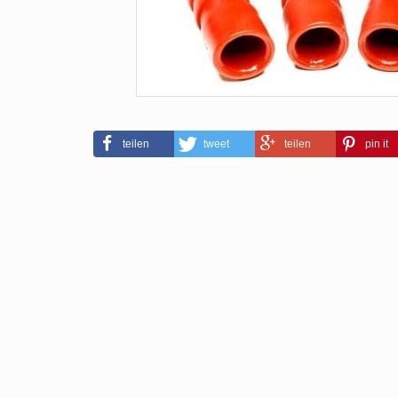
teilen
tweet
teilen
pin it