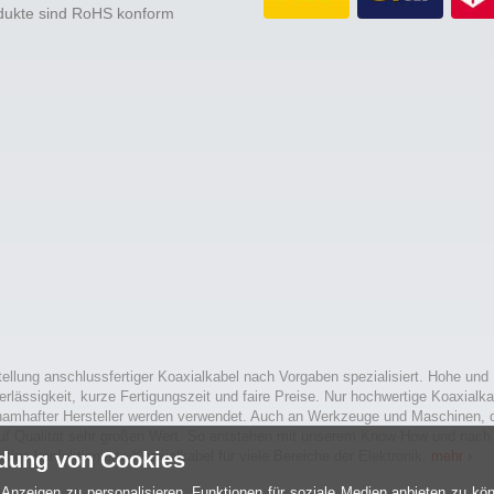
odukte sind RoHS konform
tellung anschlussfertiger Koaxialkabel nach Vorgaben spezialisiert. Hohe und
erlässigkeit, kurze Fertigungszeit und faire Preise. Nur hochwertige Koaxialka
namhafter Hersteller werden verwendet. Auch an Werkzeuge und Maschinen, d
uf Qualität sehr großen Wert. So entstehen mit unserem Know-How und nach
rtige konfektionierte Koaxialkabel für viele Bereiche der Elektronik.
dung von Cookies
mehr ›
Anzeigen zu personalisieren, Funktionen für soziale Medien anbieten zu kön