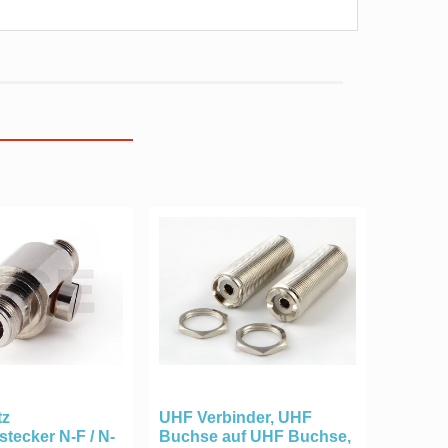
tz
UHF Verbinder, UHF
tecker N-F / N-
Buchse auf UHF Buchse,