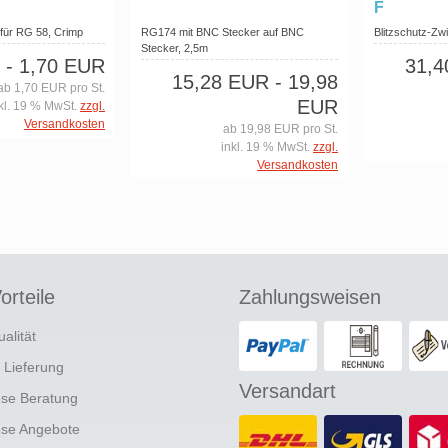
F
für RG 58, Crimp
RG174 mit BNC Stecker auf BNC
Blitzschutz-Zw
Stecker, 2,5m
- 1,70 EUR
31,
15,28 EUR
- 19,98
ab 1,70 EUR pro St.
EUR
kl. 19 % MwSt.
zzgl.
Versandkosten
ab 19,98 EUR pro St.
inkl. 19 % MwSt.
zzgl.
Versandkosten
orteile
Zahlungsweisen
ualität
e Lieferung
Versandart
ose Beratung
ose Angebote