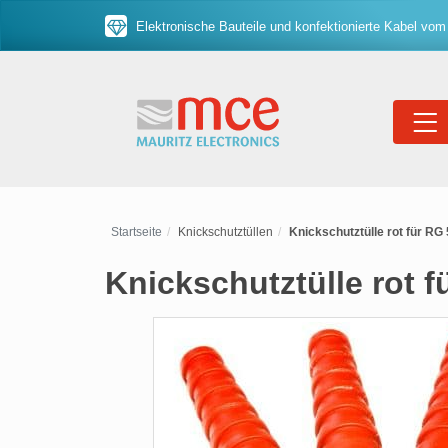
Elektronische Bauteile und konfektionierte Kabel vom
Startseite
Knickschutztüllen
Knickschutztülle rot für RG 
Knickschutztülle rot f