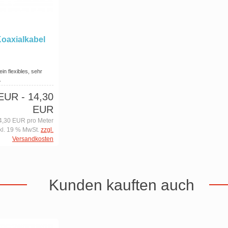
Koaxialkabel
n flexibles, sehr
.
 EUR
- 14,30
EUR
4,30 EUR pro Meter
kl. 19 % MwSt.
zzgl.
Versandkosten
Kunden kauften auch