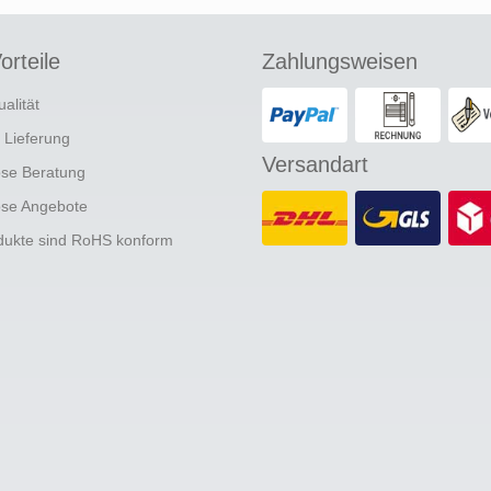
orteile
Zahlungsweisen
ualität
e Lieferung
Versandart
ose Beratung
ose Angebote
odukte sind RoHS konform