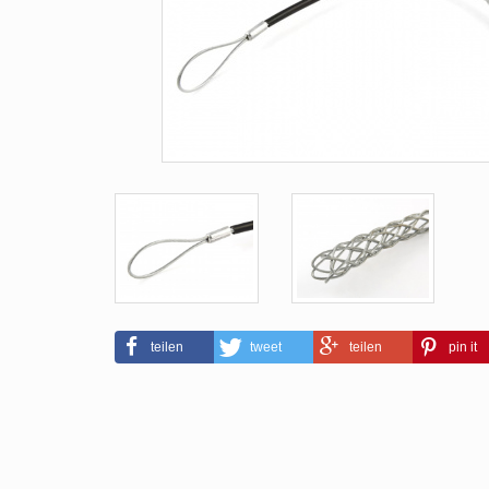
teilen
tweet
teilen
pin it