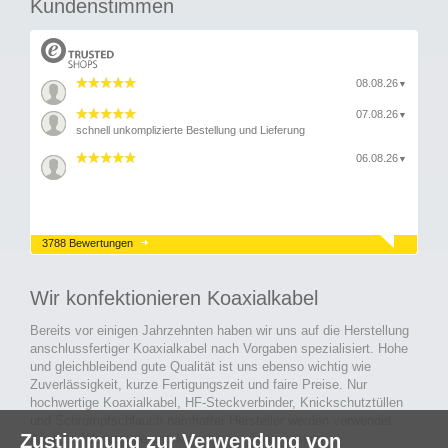
Kundenstimmen
08.08.26
▼
07.08.26
▼
schnell unkomplizierte Bestellung und Lieferung
06.08.26
▼
3788 Bewertungen
Wir konfektionieren Koaxialkabel
Bereits vor einigen Jahrzehnten haben wir uns auf die Herstellung
anschlussfertiger Koaxialkabel nach Vorgaben spezialisiert. Hohe
und gleichbleibend gute Qualität ist uns ebenso wichtig wie
Zuverlässigkeit, kurze Fertigungszeit und faire Preise. Nur
hochwertige Koaxialkabel, HF-Steckverbinder, Knickschutztüllen
und Schrumpfschlauch namhafter Hersteller werden verwendet.
Zustimmung zur Verwendung von
Auch an Werkzeuge und Maschinen, die in unserer