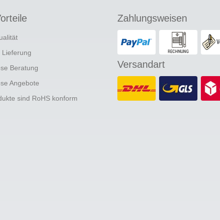
orteile
Zahlungsweisen
ualität
e Lieferung
Versandart
ose Beratung
ose Angebote
odukte sind RoHS konform