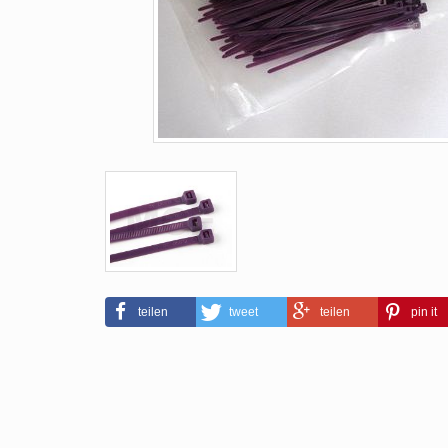
teilen
tweet
teilen
pin it