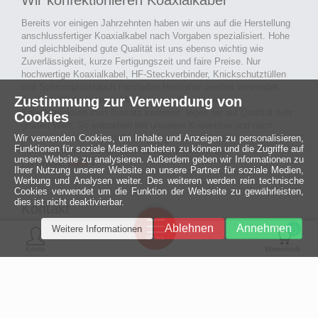
Wir konfektionieren Koaxialkabel
Bereits vor einigen Jahrzehnten haben wir uns auf die Herstellung
anschlussfertiger Koaxialkabel nach Vorgaben spezialisiert. Hohe
und gleichbleibend gute Qualität ist uns ebenso wichtig wie
Zuverlässigkeit, kurze Fertigungszeit und faire Preise. Nur
hochwertige Koaxialkabel, HF-Steckverbinder, Knickschutztüllen
und Schrumpfschlauch namhafter Hersteller werden verwendet.
Zustimmung zur Verwendung von
Auch an Werkzeuge und Maschinen, die in unserer
Kabelkonfektion zum Einsatz kommen, legen wir auf Qualität sehr
Cookies
großen Wert. So entstehen mit unserem Know-How und nach
Wir verwenden Cookies, um Inhalte und Anzeigen zu personalisieren,
passieren der Endkontrolle langlebige und qualitativ hochwertige
Funktionen für soziale Medien anbieten zu können und die Zugriffe auf
konfektionierte Koaxialkabel für viele Bereiche der
unsere Website zu analysieren. Außerdem geben wir Informationen zu
Elektronik.
mehr ›
Ihrer Nutzung unserer Website an unsere Partner für soziale Medien,
Werbung und Analysen weiter. Des weiteren werden rein technische
Cookies verwendet um die Funktion der Webseite zu gewährleisten,
dies ist nicht deaktivierbar.
Kontakt
Ein halbes
Ablehnen
Annehmen
Weitere Informationen
Jahrhundert
0
MCE Mauritz Electronics
Menü
technologische
Konto
Warenkorb
Exzellenz
Ludwig-Eckes-Allee 6
55268 Nieder-Olm
Mehr »
Fon
06136 - 99440-0
Fax
06136 - 99440-29
Mail
service@mauritz.de