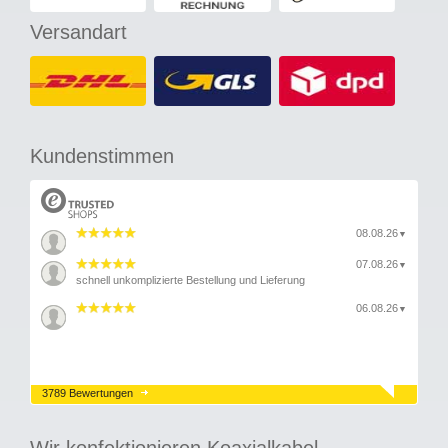
Versandart
Kundenstimmen
08.08.26
▼
07.08.26
▼
schnell unkomplizierte Bestellung und Lieferung
06.08.26
▼
3789 Bewertungen