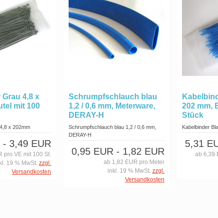
 Grau 4,8 x
Schrumpfschlauch blau
Kabelbind
tel mit 100
1,2 / 0,6 mm, Meterware,
202 mm, B
DERAY-H
Stück
, 4,8 x 202mm
Schrumpfschlauch blau 1,2 / 0,6 mm,
Kabelbinder Bl
DERAY-H
- 3,49 EUR
5,31 E
0,95 EUR
- 1,82 EUR
 pro VE mit 100 St.
ab 6,39 
ab 1,82 EUR pro Meter
kl. 19 % MwSt.
zzgl.
inkl. 19 % MwSt.
zzgl.
Versandkosten
Versandkosten