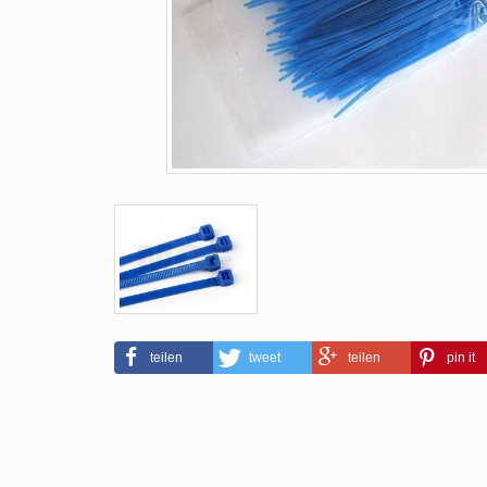
teilen
tweet
teilen
pin it