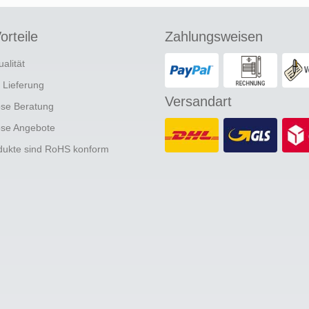
orteile
Zahlungsweisen
ualität
e Lieferung
Versandart
ose Beratung
ose Angebote
odukte sind RoHS konform