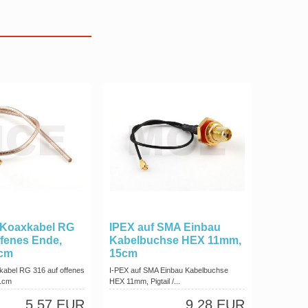
t Koaxkabel RG
IPEX auf SMA Einbau
ffenes Ende,
Kabelbuchse HEX 11mm,
1cm
15cm
kabel RG 316 auf offenes
I-PEX auf SMA Einbau Kabelbuchse
1cm
HEX 11mm, Pigtail /...
5,57 EUR
9,28 EUR