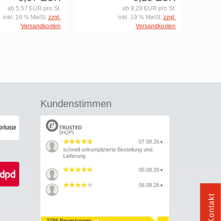
ab 5,57 EUR pro St.
ab 9,28 EUR pro St.
inkl. 19 % MwSt.
zzgl.
inkl. 19 % MwSt.
zzgl.
Versandkosten
Versandkosten
Kundenstimmen
07.08.26
▼
schnell unkomplizierte Bestellung und
Lieferung
06.08.26
▼
06.08.26
▼
Kontakt
3788 Bewertungen