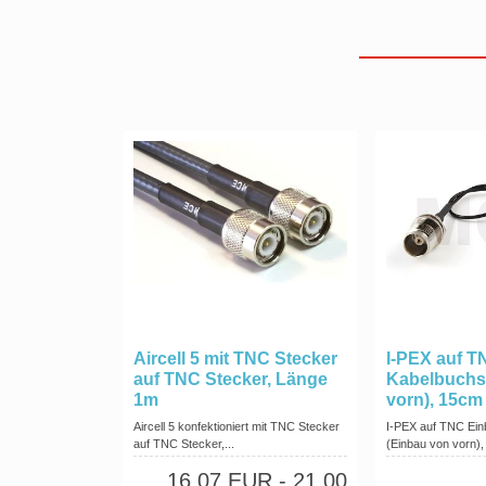
Aircell 5 mit TNC Stecker
I-PEX auf T
auf TNC Stecker, Länge
Kabelbuchs
1m
vorn), 15cm
Aircell 5 konfektioniert mit TNC Stecker
I-PEX auf TNC Ei
auf TNC Stecker,...
(Einbau von vorn)
16,07 EUR
- 21,00