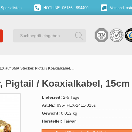
 Spezialisten
HOTLINE: 06136 - 994400
Versandkoste
PEX auf SMA Stecker, Pigtail / Koaxialkabel, ...
 Pigtail / Koaxialkabel, 15cm
Lieferzeit:
2-5 Tage
Art.Nr.:
895-IPEX-2411-015s
Gewicht:
0.012 kg
Hersteller:
Taiwan