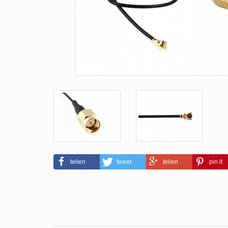
teilen
tweet
teilen
pin it