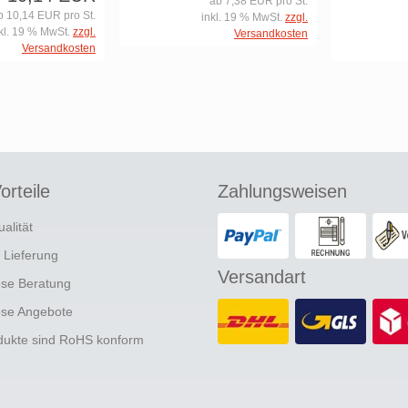
ab 7,38 EUR pro St.
b 10,14 EUR pro St.
inkl. 19 % MwSt.
zzgl.
kl. 19 % MwSt.
zzgl.
Versandkosten
Versandkosten
orteile
Zahlungsweisen
ualität
e Lieferung
Versandart
ose Beratung
ose Angebote
odukte sind RoHS konform