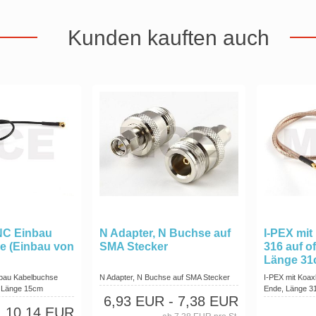
Kunden kauften auch
NC Einbau
N Adapter, N Buchse auf
I-PEX mi
e (Einbau von
SMA Stecker
316 auf o
Länge 3
nbau Kabelbuchse
N Adapter, N Buchse auf SMA Stecker
I-PEX mit Koax
, Länge 15cm
Ende, Länge 3
6,93 EUR
- 7,38 EUR
10,14 EUR