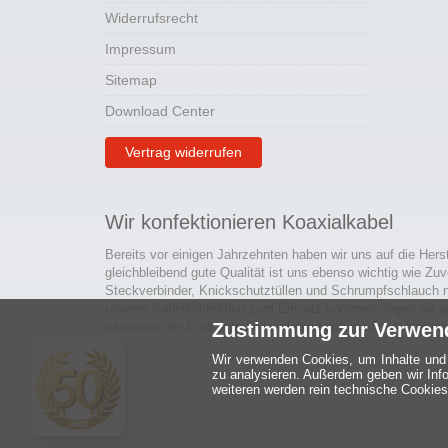
Widerrufsrecht
Impressum
Sitemap
Download Center
Vertrag widerrufen
Wir konfektionieren Koaxialkabel
Bereits vor einigen Jahrzehnten haben wir uns auf die Hers
gleichbleibend gute Qualität ist uns ebenso wichtig wie Zuv
Steckverbinder, Knickschutztüllen und Schrumpfschlauch 
unserer Kabelkonfektion zum Einsatz kommen, legen wir a
passieren der Endkontrolle langlebige und qualitativ hochwe
Zustimmung zur Verwen
Wir verwenden Cookies, um Inhalte und 
zu analysieren. Außerdem geben wir Inf
weiteren werden rein technische Cookies 
Ein halbes