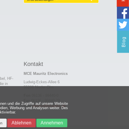
Blog
Kontakt
MCE Mauritz Electronics
bel, HF-
Ludwig-Eckes-Allee 6
ie in
55268 Nieder-Olm
Fon
06136 - 99440-0
Fax
06136 - 99440-29
nen und die Zugriffe auf unsere Website
Mail
service@mauritz.de
edien, Werbung und Analysen weiter. Des
tivierbar.
Ablehnen
Annehmen
en