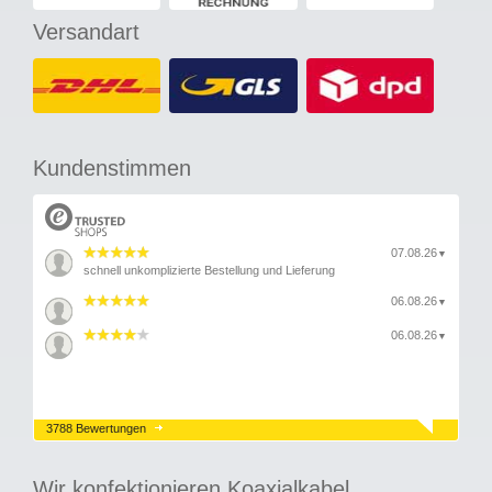
Versandart
Kundenstimmen
07.08.26
▼
schnell unkomplizierte Bestellung und Lieferung
06.08.26
▼
06.08.26
▼
3788 Bewertungen
Wir konfektionieren Koaxialkabel