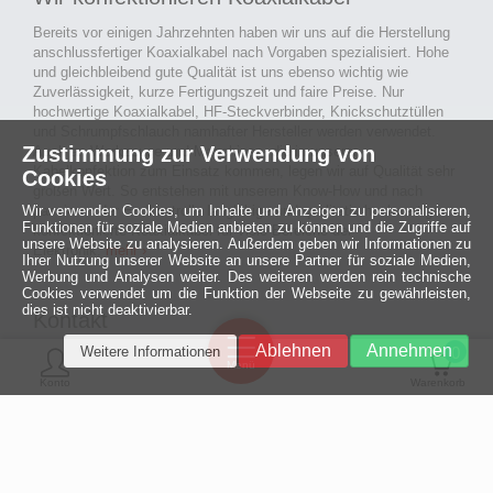
Bereits vor einigen Jahrzehnten haben wir uns auf die Herstellung
anschlussfertiger Koaxialkabel nach Vorgaben spezialisiert. Hohe
und gleichbleibend gute Qualität ist uns ebenso wichtig wie
Zuverlässigkeit, kurze Fertigungszeit und faire Preise. Nur
hochwertige Koaxialkabel, HF-Steckverbinder, Knickschutztüllen
und Schrumpfschlauch namhafter Hersteller werden verwendet.
Zustimmung zur Verwendung von
Auch an Werkzeuge und Maschinen, die in unserer
Kabelkonfektion zum Einsatz kommen, legen wir auf Qualität sehr
Cookies
großen Wert. So entstehen mit unserem Know-How und nach
Wir verwenden Cookies, um Inhalte und Anzeigen zu personalisieren,
passieren der Endkontrolle langlebige und qualitativ hochwertige
Funktionen für soziale Medien anbieten zu können und die Zugriffe auf
konfektionierte Koaxialkabel für viele Bereiche der
unsere Website zu analysieren. Außerdem geben wir Informationen zu
Elektronik.
mehr ›
Ihrer Nutzung unserer Website an unsere Partner für soziale Medien,
Werbung und Analysen weiter. Des weiteren werden rein technische
Cookies verwendet um die Funktion der Webseite zu gewährleisten,
dies ist nicht deaktivierbar.
Kontakt
Ein halbes
Ablehnen
Annehmen
Weitere Informationen
Jahrhundert
0
MCE Mauritz Electronics
Menü
technologische
Konto
Warenkorb
Exzellenz
Ludwig-Eckes-Allee 6
55268 Nieder-Olm
Mehr »
Fon
06136 - 99440-0
Fax
06136 - 99440-29
Mail
service@mauritz.de